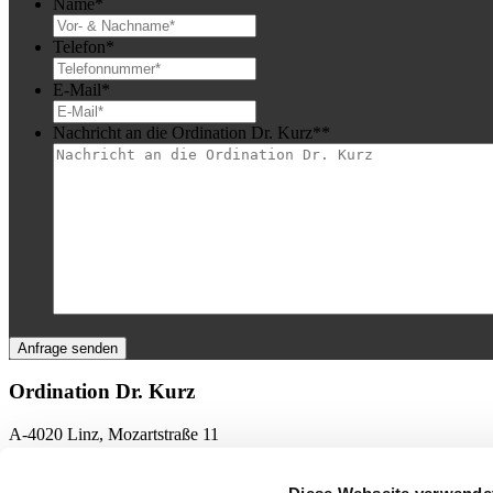
Name
*
Telefon
*
E-Mail
*
Nachricht an die Ordination Dr. Kurz*
*
Ordination Dr. Kurz
A-4020 Linz, Mozartstraße 11
Tel.:
+43 (0)732 660 820
Mobil:
+43 (0) 664 40 70 914
Diese Webseite verwende