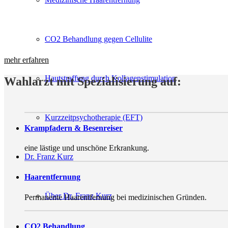
CO2 Behandlung gegen Cellulite
mehr erfahren
Hautstraffung durch Kollagenstimulation
Wahlarzt mit Spezialisierung auf:
Kurzzeitpsychotherapie (EFT)
Krampfadern & Besenreiser
eine lästige und unschöne Erkrankung.
Dr. Franz Kurz
Haarentfernung
Über Dr. Franz Kurz
Permanente Haarentfernung bei medizinischen Gründen.
CO2 Behandlung