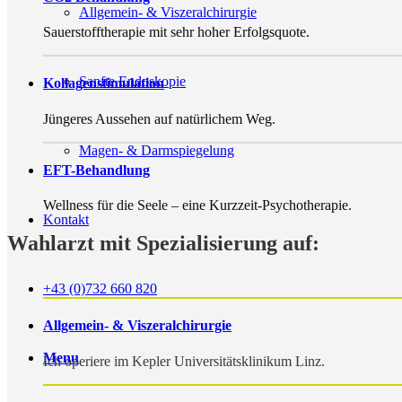
Allgemein- & Viszeralchirurgie
Sauerstofftherapie mit sehr hoher Erfolgsquote.
Sanfte Endoskopie
Kollagenstimulation
Jüngeres Aussehen auf natürlichem Weg.
Magen- & Darmspiegelung
EFT-Behandlung
Wellness für die Seele – eine Kurzzeit-Psychotherapie.
Kontakt
Wahlarzt mit Spezialisierung auf:
+43 (0)732 660 820
Allgemein- & Viszeralchirurgie
Menu
Ich operiere im Kepler Universitätsklinikum Linz.